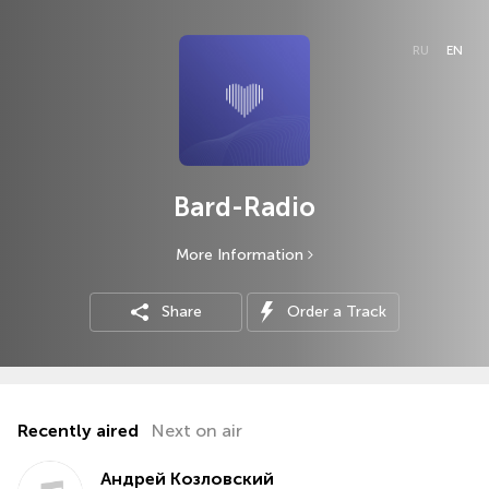
RU
EN
Bard-Radio
More Information
Share
Details
Order a Track
Радио создано для всех любителей и поклонников
авторской песни. В эфире радио вы услышите голоса
любимых авторов-исполнителей, поэтов, городские
романсы, также песни в стиле бард-рок.
Recently aired
Прямые эфиры, авторские программы, записи передач.
Next on air
Всё это вы сможете услышать на интернет Бард-Радио.
Бард-Радио: всегда в эфире!
Андрей Козловский