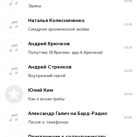
Программа передач:
https://goo.gl/kQvUAe
10:43
Эрика
Почта для связи: mail@bard-radio.net, bards.radio@gmail.com
Наталья Колесниченко
10:41
Синдром хронической любви
Statistics
0 listeners now
Андрей Крючков
10:37
Попутчик (В.Ярюхин. арр.А.Крючков)
Social Networks
Андрей Стрелков
10:35
Внутренний герой
Site
Юлий Ким
www.bard-radio.net
10:34
Как я искал грибы
M3U Playlist
Александр Галич на Бард-Радио
Download file
10:28
Песня о телефонах
Приглашение к сотрудничеству